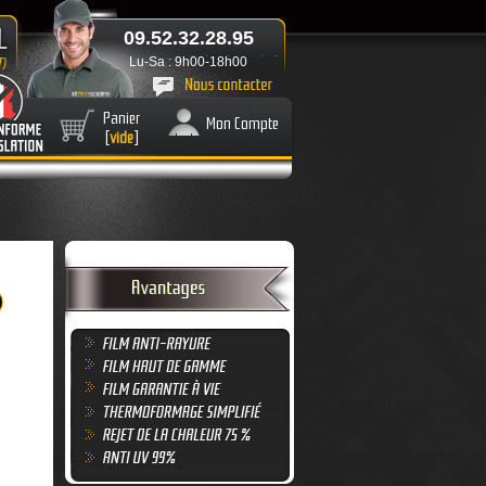
09.52.32.28.95
Lu-Sa : 9h00-18h00
Panier
Mon Compte
[
vide
]