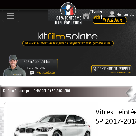
Panier
Mon Compte
[
vide
]
09.52.32.28.95
Lu-Sa : 9h00-18h00
Kit Film Solaire pour BMW SERIE 1 5P 2017-2018
Vitres teint
5P 2017-201