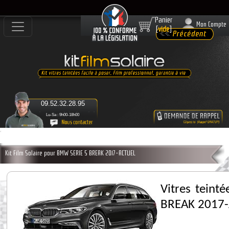
Panier
Mon Compte
[
vide
]
09.52.32.28.95
Lu-Sa : 9h00-18h00
Kit Film Solaire pour BMW SERIE 5 BREAK 2017-ACTUEL
Vitres teint
BREAK 2017