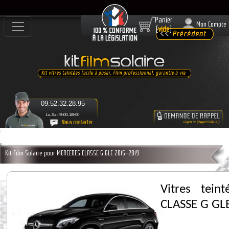
Panier
Mon Compte
[
vide
]
09.52.32.28.95
Lu-Sa : 9h00-18h00
Kit Film Solaire pour MERCEDES CLASSE G GLE 2015-2019
Vitres tei
CLASSE G GL