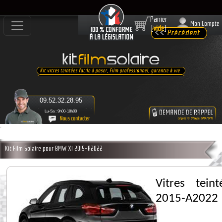
Panier
Mon Compte
[
vide
]
09.52.32.28.95
Lu-Sa : 9h00-18h00
Kit Film Solaire pour BMW X1 2015-A2022
Vitres tei
2015-A2022