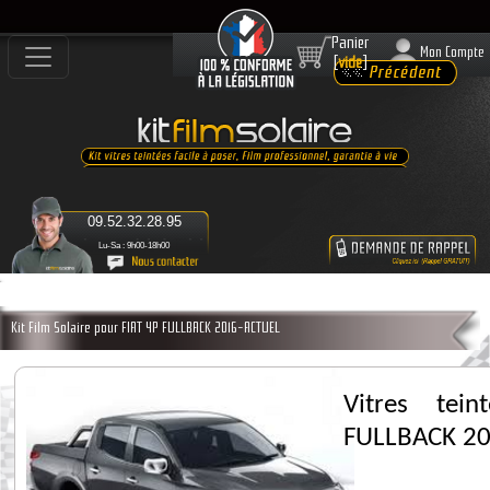
Panier
Mon Compte
[
vide
]
09.52.32.28.95
Lu-Sa : 9h00-18h00
Kit Film Solaire pour FIAT 4P FULLBACK 2016-ACTUEL
Vitres tei
FULLBACK 2