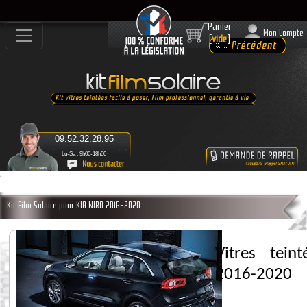
Panier
Mon Compte
[
vide
]
09.52.32.28.95
Lu-Sa : 9h00-18h00
Kit Film Solaire pour KIA NIRO 2016-2020
Vitres tei
2016-2020