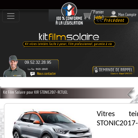
Panier
Mon Compte
[
vide
]
09.52.32.28.95
Lu-Sa : 9h00-18h00
Kit Film Solaire pour KIA STONIC2017-ACTUEL
Vitres te
STONIC2017