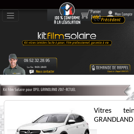
Panier
Mon Compte
[
vide
]
09.52.32.28.95
Lu-Sa : 9h00-18h00
Kit Film Solaire pour OPEL GRANDLAND 2017-ACTUEL
Vitres te
GRANDLAND 