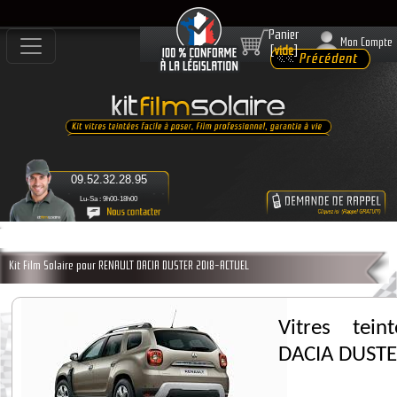
Panier
Mon Compte
[
vide
]
09.52.32.28.95
Lu-Sa : 9h00-18h00
Kit Film Solaire pour RENAULT DACIA DUSTER 2018-ACTUEL
Vitres tei
DACIA DUST