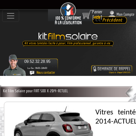
Panier
Mon Compte
[
vide
]
09.52.32.28.95
Lu-Sa : 9h00-18h00
Kit Film Solaire pour FIAT 500 X 2014-ACTUEL
Vitres tein
2014-ACTUE