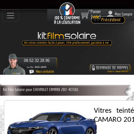
Panier
Mon Compte
[
vide
]
09.52.32.28.95
Lu-Sa : 9h00-18h00
Kit Film Solaire pour CHEVROLET CAMARO 2017-ACTUEL
Vitres tein
CAMARO 201