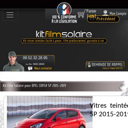
Panier
Mon Compte
[
vide
]
09.52.32.28.95
Lu-Sa : 9h00-18h00
Kit Film Solaire pour OPEL CORSA 5P 2015-2019
Vitres tein
5P 2015-201