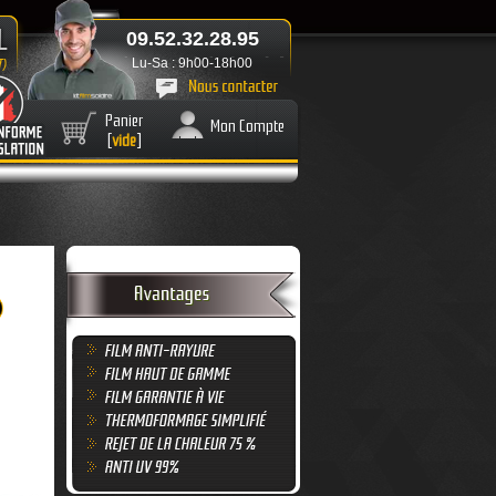
09.52.32.28.95
Lu-Sa : 9h00-18h00
Panier
Mon Compte
[
vide
]