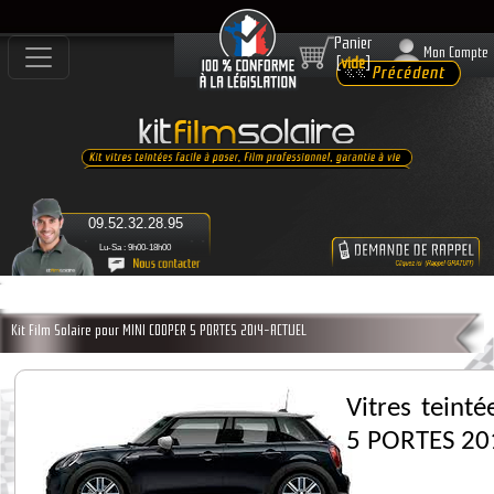
Panier
Mon Compte
[
vide
]
09.52.32.28.95
Lu-Sa : 9h00-18h00
Kit Film Solaire pour MINI COOPER 5 PORTES 2014-ACTUEL
Vitres teint
5 PORTES 20