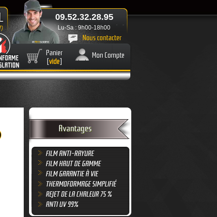
09.52.32.28.95
Lu-Sa : 9h00-18h00
Panier
Mon Compte
[
vide
]