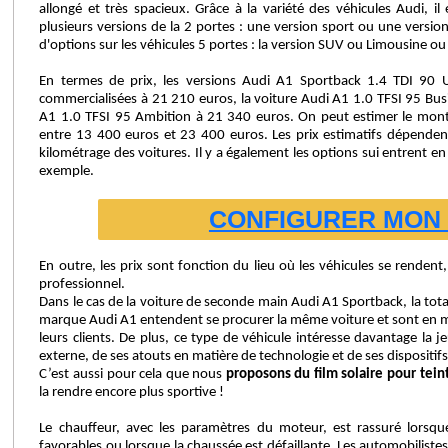
allongé et très spacieux. Grâce à la variété des véhicules Audi, il
plusieurs versions de la 2 portes : une version sport ou une version
d'options sur les véhicules 5 portes : la version SUV ou Limousine o
En termes de prix, les versions Audi A1 Sportback 1.4 TDI 90 U
commercialisées à 21 210 euros, la voiture Audi A1 1.0 TFSI 95 Busi
A1 1.0 TFSI 95 Ambition à 21 340 euros. On peut estimer le mon
entre 13 400 euros et 23 400 euros. Les prix estimatifs dépende
kilométrage des voitures. Il y a également les options sui entrent e
exemple.
CONFIGURER MON 
En outre, les prix sont fonction du lieu où les véhicules se rendent, s
professionnel.
Dans le cas de la voiture de seconde main Audi A1 Sportback, la tota
marque Audi A1 entendent se procurer la même voiture et sont en m
leurs clients. De plus, ce type de véhicule intéresse davantage la j
externe, de ses atouts en matière de technologie et de ses dispositif
C’est aussi pour cela que nous
proposons du film solaire pour teint
la rendre encore plus sportive !
Le chauffeur, avec les paramètres du moteur, est rassuré lorsqu
favorables ou lorsque la chaussée est défaillante. Les automobiliste