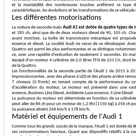
et la maniabilité des nombreuses touches préfèrent ce type d
caractéristiques, les évolutions et les transformations de ce véhicule
Les différentes motorisations
La voiture de seconde main
Audi A1 est dotée de quatre types de 
et 185 ch, ainsi que de de deux moteurs diesel de 90, 105 ch. Ch
avant motrices. La boîte de transmission mécanique est proposée
essence et diesel. La société Audi ne cesse de se développer. Avec
Quattro est parmi les plus performantes et se distingue notamment
ce, avec une rapidité d'exécution de seulement 2 secondes. En mai 
équipé d'un moteur 4 cylindres de 2,0 litres TFSI de 231 CV, dont le
de la Quattro.
Les fonctionnalités de la seconde partie de l'Audi 1 de 2015 à 2
impressionnantes, avec des phares à LED et des phares arrière remod
7 niveaux (S-Tronic) en tenant compte de la performance du sys
d'accélération du moteur. Le moteur est présenté dans une vast
essence, Business Line Diesel, Ambiente Luxe essence, S Line Diesel.
La puissance du moteur est déterminée en fonction de sa cylindré
peut aller de 86 ch pour un moteur de 1,2 tfsi (1150 kg) à 256 ch po
Sa puissance atteint 246 km/h à 178 km/h.
Matériel et équipements de l'Audi 1
Comme tous les grands succès de la marque, l'Audi 1 est dotée de
m
ses consommateurs heureux. Quant aux dispositifs relatifs à la con