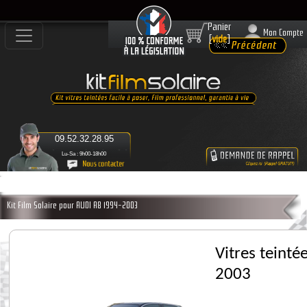
Panier
Mon Compte
[
vide
]
09.52.32.28.95
Lu-Sa : 9h00-18h00
Kit Film Solaire pour AUDI A8 1994-2003
Vitres teint
2003