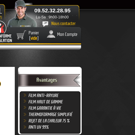
09.52.32.28.95
Lu-Sa : 9h00-18h00
Panier
Mon Compte
[
vide
]