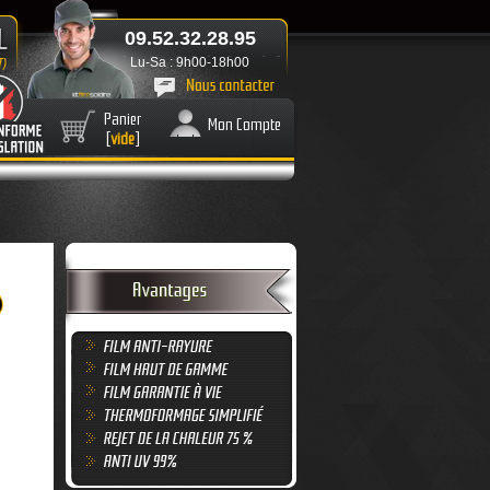
09.52.32.28.95
Lu-Sa : 9h00-18h00
Panier
Mon Compte
[
vide
]