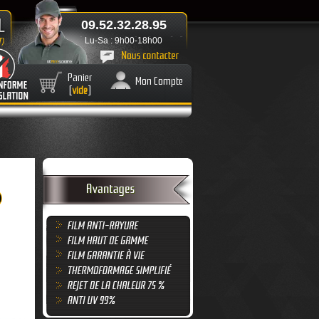
09.52.32.28.95
Lu-Sa : 9h00-18h00
Panier
Mon Compte
[
vide
]