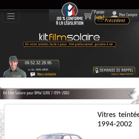
Panier
Mon Compte
[
vide
]
09.52.32.28.95
Lu-Sa : 9h00-18h00
Kit Film Solaire pour BMW SERIE 7 1994-2002
Vitres teint
1994-2002