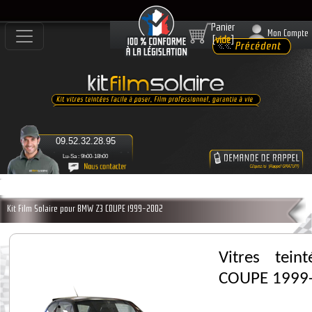
Panier
Mon Compte
[
vide
]
09.52.32.28.95
Lu-Sa : 9h00-18h00
Kit Film Solaire pour BMW Z3 COUPE 1999-2002
Vitres tei
COUPE 1999