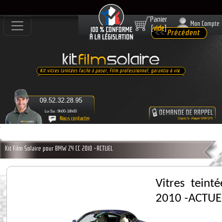
Panier
Mon Compte
[
vide
]
09.52.32.28.95
Lu-Sa : 9h00-18h00
Kit Film Solaire pour BMW Z4 CC 2010 -ACTUEL
Vitres tein
2010 -ACTUE