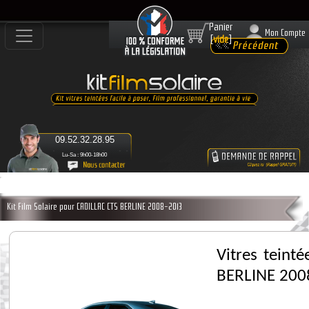
Panier
Mon Compte
[
vide
]
09.52.32.28.95
Lu-Sa : 9h00-18h00
Kit Film Solaire pour CADILLAC CTS BERLINE 2008-2013
Vitres teint
BERLINE 200