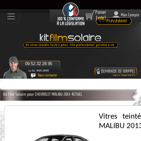
Panier
Mon Compte
[
vide
]
09.52.32.28.95
Lu-Sa : 9h00-18h00
Kit Film Solaire pour CHEVROLET MALIBU 2013-ACTUEL
Vitres tein
MALIBU 201