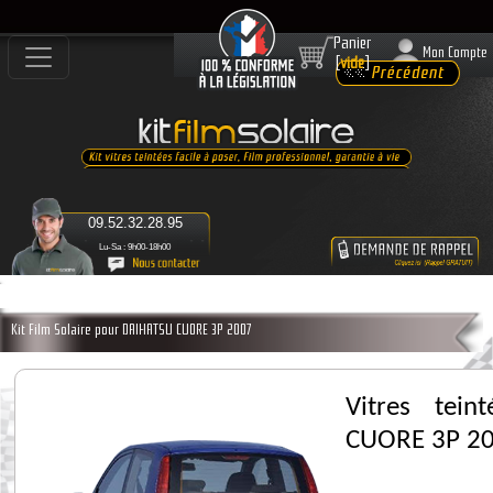
Panier
Mon Compte
[
vide
]
09.52.32.28.95
Lu-Sa : 9h00-18h00
Kit Film Solaire pour DAIHATSU CUORE 3P 2007
Vitres tei
CUORE 3P 2