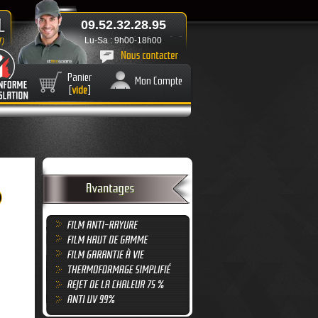
09.52.32.28.95
Lu-Sa : 9h00-18h00
Panier
Mon Compte
[
vide
]