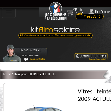
Panier
Mon Compte
[
vide
]
09.52.32.28.95
Lu-Sa : 9h00-18h00
Kit Film Solaire pour FIAT LINEA 2009-ACTUEL
Vitres tein
2009-ACTUE