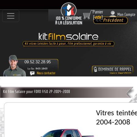
Panier
Mon Compte
[
vide
]
09.52.32.28.95
Lu-Sa : 9h00-18h00
Kit Film Solaire pour FORD F150 2P 2004-2008
Vitres teint
2004-2008