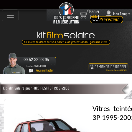
Panier
Mon Compte
[
vide
]
09.52.32.28.95
Lu-Sa : 9h00-18h00
Kit Film Solaire pour FORD FIESTA 3P 1995-2002
Vitres teint
3P 1995-200