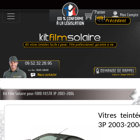
Panier
Mon Compte
[
vide
]
09.52.32.28.95
Lu-Sa : 9h00-18h00
Kit Film Solaire pour FORD FIESTA 3P 2003-2006
Vitres teint
3P 2003-200