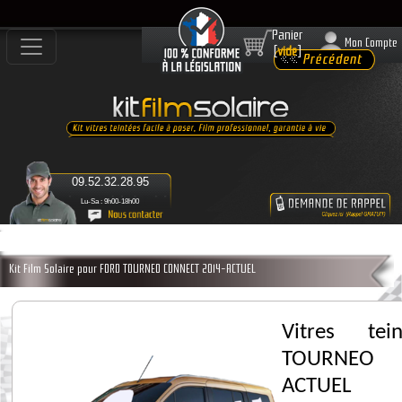
Panier
Mon Compte
[
vide
]
09.52.32.28.95
Lu-Sa : 9h00-18h00
Kit Film Solaire pour FORD TOURNEO CONNECT 2014-ACTUEL
Vitres te
TOURNEO 
ACTUEL