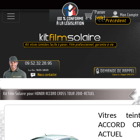
Panier
Mon Compte
[
vide
]
09.52.32.28.95
Lu-Sa : 9h00-18h00
Kit Film Solaire pour HONDA ACCORD CROSS TOUR 2010-ACTUEL
Vitres te
ACCORD CR
ACTUEL