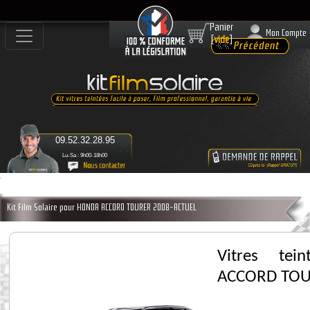
Panier
Mon Compte
[
vide
]
09.52.32.28.95
Lu-Sa : 9h00-18h00
Kit Film Solaire pour HONDA ACCORD TOURER 2008-ACTUEL
Vitres te
ACCORD TOU