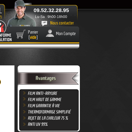
09.52.32.28.95
Lu-Sa : 9h00-18h00
Panier
Mon Compte
[
vide
]