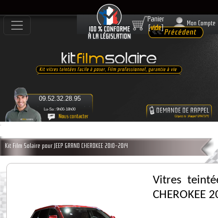
Panier
Mon Compte
[
vide
]
09.52.32.28.95
Lu-Sa : 9h00-18h00
Kit Film Solaire pour JEEP GRAND CHEROKEE 2010-2014
Vitres tein
CHEROKEE 2