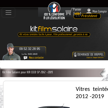
Panier
Mon Compte
[
vide
]
09.52.32.28.95
Lu-Sa : 9h00-18h00
Kit Film Solaire pour KIA CEED 5P 2012 -2019
Vitres teint
2012 -2019