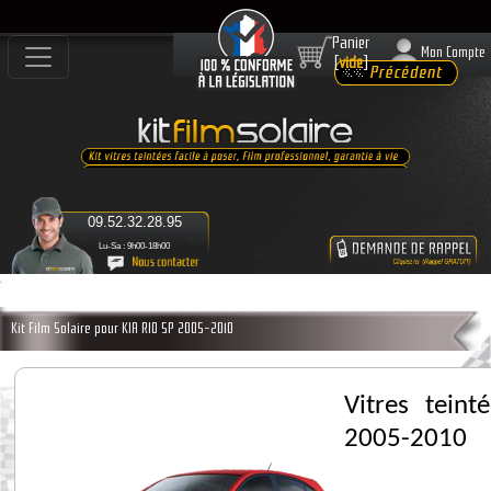
Panier
Mon Compte
[
vide
]
09.52.32.28.95
Lu-Sa : 9h00-18h00
Kit Film Solaire pour KIA RIO 5P 2005-2010
Vitres tein
2005-2010