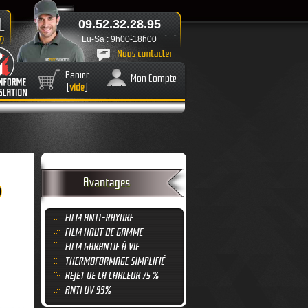
09.52.32.28.95
Lu-Sa : 9h00-18h00
Panier
Mon Compte
[
vide
]