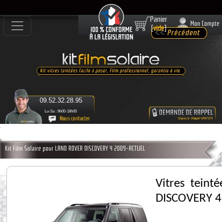
Panier
Mon Compte
[
vide
]
09.52.32.28.95
Lu-Sa : 9h00-18h00
Kit Film Solaire pour LAND ROVER DISCOVERY 4 2009-ACTUEL
Vitres tein
DISCOVERY 4