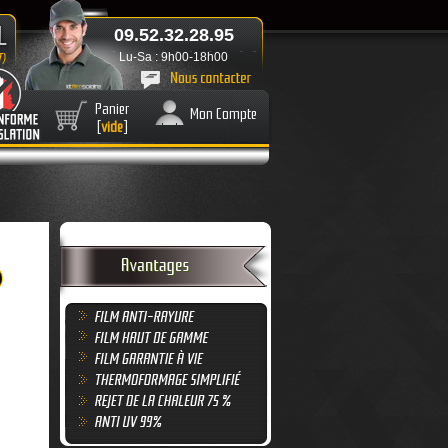
09.52.32.28.95
Lu-Sa : 9h00-18h00
Panier
Mon Compte
[
vide
]