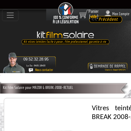
Panier
Mon Compte
[
vide
]
09.52.32.28.95
Lu-Sa : 9h00-18h00
Kit Film Solaire pour MAZDA 6 BREAK 2008-ACTUEL
Vitres tei
BREAK 2008