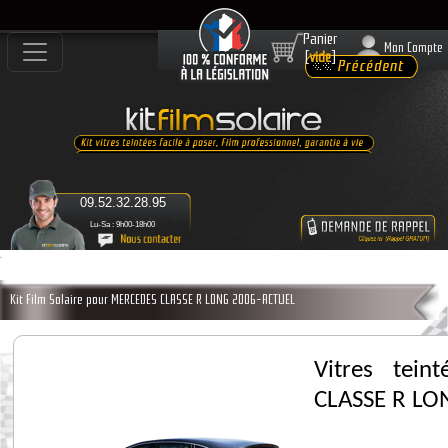
Panier
Mon Compte
[
vide
]
09.52.32.28.95
Lu-Sa : 9h00-18h00
Kit Film Solaire pour MERCEDES CLASSE R LONG 2006-ACTUEL
Vitres tei
CLASSE R LO