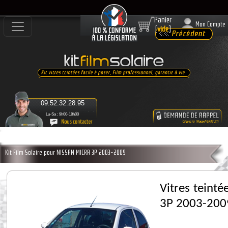
Panier
Mon Compte
[
vide
]
09.52.32.28.95
Lu-Sa : 9h00-18h00
Kit Film Solaire pour NISSAN MICRA 3P 2003-2009
Vitres teint
3P 2003-200