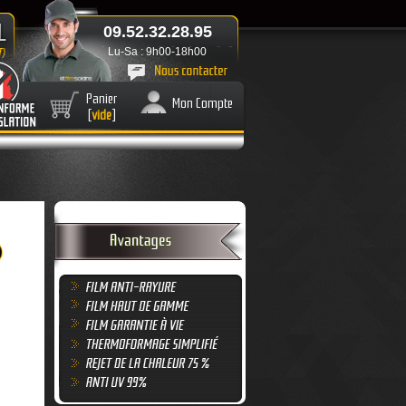
09.52.32.28.95
Lu-Sa : 9h00-18h00
Panier
Mon Compte
[
vide
]