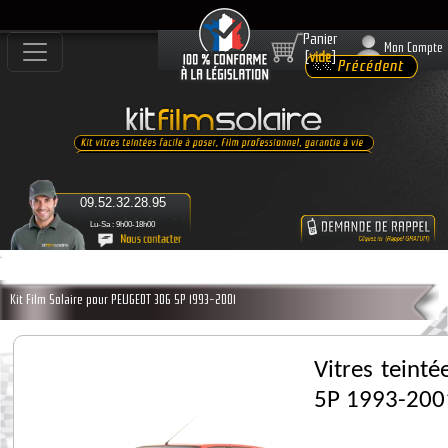
Panier
Mon Compte
[
vide
]
09.52.32.28.95
Lu-Sa : 9h00-18h00
Kit Film Solaire pour PEUGEOT 306 5P 1993-2001
Vitres teint
5P 1993-200