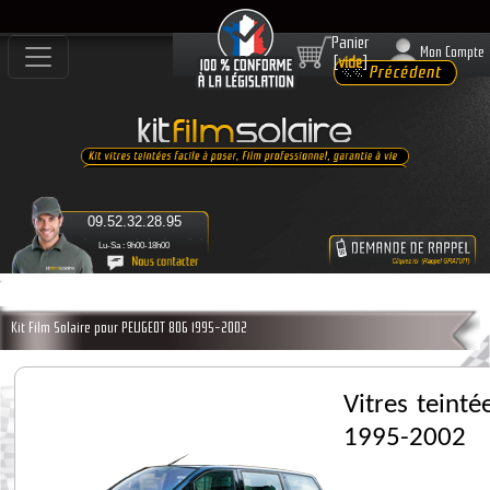
Panier
Mon Compte
[
vide
]
09.52.32.28.95
Lu-Sa : 9h00-18h00
Kit Film Solaire pour PEUGEOT 806 1995-2002
Vitres teint
1995-2002