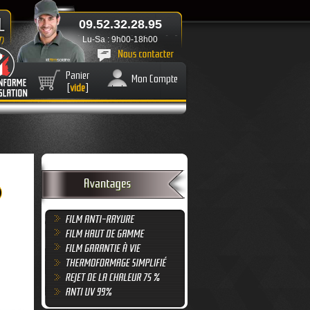
09.52.32.28.95
Lu-Sa : 9h00-18h00
Panier
Mon Compte
[
vide
]