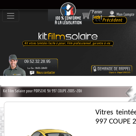
Panier
Mon Compte
[
vide
]
09.52.32.28.95
Lu-Sa : 9h00-18h00
Kit Film Solaire pour PORSCHE 911 997 COUPE 2005-2011
Vitres teint
997 COUPE 